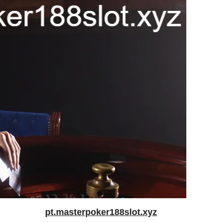
pt.masterpoker188slot.xyz