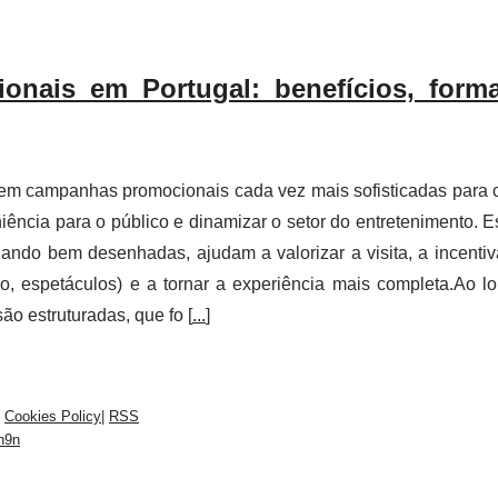
nais em Portugal: benefícios, form
 em campanhas promocionais cada vez mais sofisticadas para c
ncia para o público e dinamizar o setor do entretenimento. E
ando bem desenhadas, ajudam a valorizar a visita, a incentiv
o, espetáculos) e a tornar a experiência mais completa.Ao l
o estruturadas, que fo [
...
]
|
Cookies Policy
|
RSS
n9n