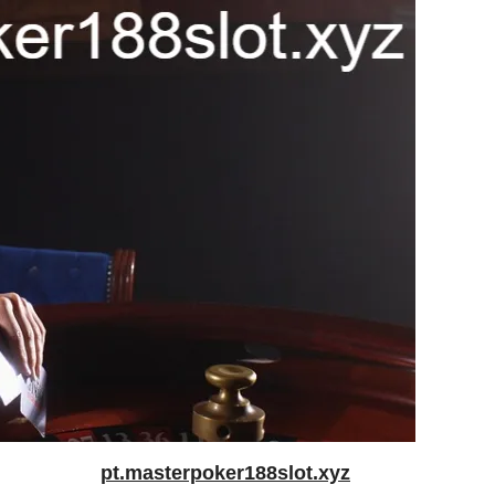
pt.masterpoker188slot.xyz